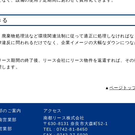
となく、設備の使用予定期間にあわせて費用化できます。
きる
、廃棄物処理法など環境関連法制に従って適正に処理しなければな
律違反に問われるだけでなく、企業イメージの大幅なダウンにつな
リース期間の終了後、リース会社にリース物件を返還すれば、その
理します。
▲
ページトッ
部のご案内
アクセス
南都リース株式会社
南営業部
〒630-8131 奈良市大森町52-1
営業部
TEL : 0742-81-8450