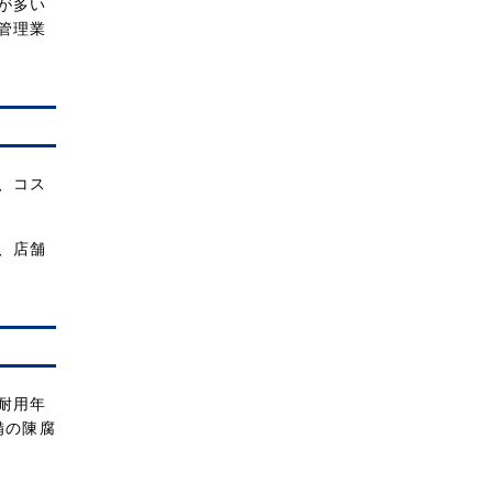
が多い
管理業
、コス
、店舗
耐用年
備の陳腐